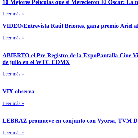
10 Mejores Películas que sí Merecieron El Oscar: L
Leer más »
VIDEO/Entrevista Raúl Briones, gana premio Ariel al
Leer más »
ABIERTO el Pre-Registro de la ExpoPantalla Cine Vide
de julio en el WTC CDMX
Leer más »
VIX observa
Leer más »
LEBRAZ promueve en conjunto con Vyorsa, TVM Dig
Leer más »