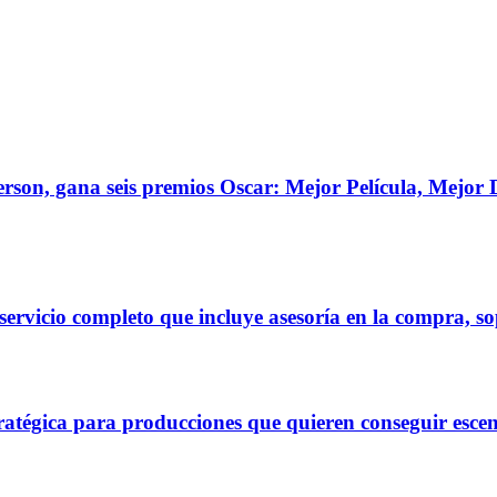
erson, gana seis premios Oscar: Mejor Película, Mejo
rvicio completo que incluye asesoría en la compra, sop
gica para producciones que quieren conseguir escenas