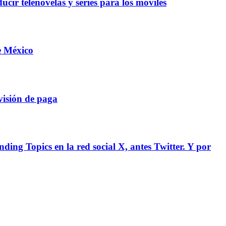
ir telenovelas y series para los móviles
e México
visión de paga
ing Topics en la red social X, antes Twitter. Y por