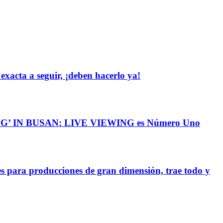
cta a seguir, ¡deben hacerlo ya!
NG’ IN BUSAN: LIVE VIEWING es Número Uno
 para producciones de gran dimensión, trae todo y