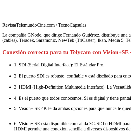
RevistaTelemundoCine.com / TecnoCápsulas
La compañía GNode, que dirige Fernando Gutiérrez, distribuye una amp
(cables), Teradek, Saramonic, NewTek (TriCaster), Ikan, Media 5, T
Conexión correcta para tu Telycam con Vision+SE
1. SDI (Serial Digital Interface): El Estándar Pro.
2. El puerto SDI es robusto, confiable y está diseñado para en
3. HDMI (High-Definition Multimedia Interface): La Versatili
4. Es el puerto que todos conocemos. Si es digital y tiene pa
5. Vision+ SE 4K te da ambas opciones para que nunca te qued
6. Vision+ SE está disponible con salida 3G-SDI o HDMI para u
HDMI permite una conexión sencilla a diversos dispositivos de vi