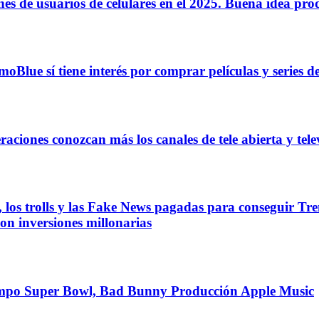
de usuarios de celulares en el 2025. Buena idea produc
ue sí tiene interés por comprar películas y series d
ones conozcan más los canales de tele abierta y tele
os trolls y las Fake News pagadas para conseguir Trend
con inversiones millonarias
iempo Super Bowl, Bad Bunny Producción Apple Music