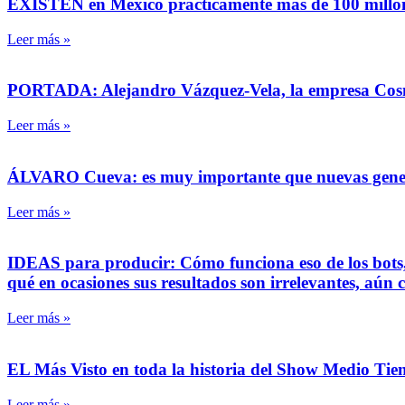
EXISTEN en México prácticamente más de 100 millones 
Leer más »
PORTADA: Alejandro Vázquez-Vela, la empresa CosmoBl
Leer más »
ÁLVARO Cueva: es muy importante que nuevas generaci
Leer más »
IDEAS para producir: Cómo funciona eso de los bots, l
qué en ocasiones sus resultados son irrelevantes, aún 
Leer más »
EL Más Visto en toda la historia del Show Medio T
Leer más »