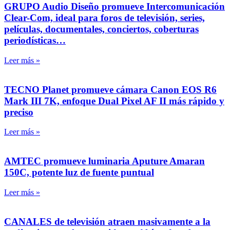
GRUPO Audio Diseño promueve Intercomunicación
Clear-Com, ideal para foros de televisión, series,
películas, documentales, conciertos, coberturas
periodísticas…
Leer más »
TECNO Planet promueve cámara Canon EOS R6
Mark III 7K, enfoque Dual Pixel AF II más rápido y
preciso
Leer más »
AMTEC promueve luminaria Aputure Amaran
150C, potente luz de fuente puntual
Leer más »
CANALES de televisión atraen masivamente a la