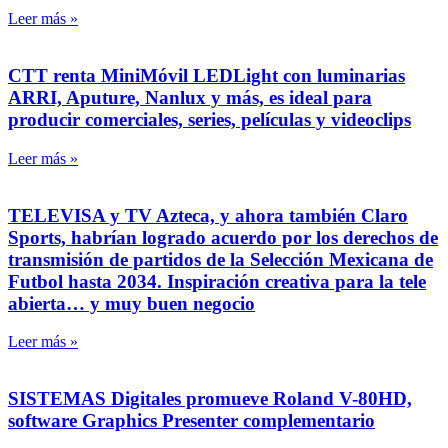
Leer más »
CTT renta MiniMóvil LEDLight con luminarias
ARRI, Aputure, Nanlux y más, es ideal para
producir comerciales, series, películas y videoclips
Leer más »
TELEVISA y TV Azteca, y ahora también Claro
Sports, habrían logrado acuerdo por los derechos de
transmisión de partidos de la Selección Mexicana de
Futbol hasta 2034. Inspiración creativa para la tele
abierta… y muy buen negocio
Leer más »
SISTEMAS Digitales promueve Roland V-80HD,
software Graphics Presenter complementario