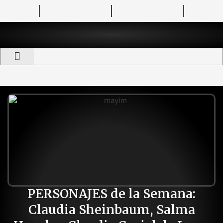
Revista TelemundoCine
Semanario Pantalla
Festival Pantalla de Cristal
Directorio Pantalla
PERSONAJES de la Semana:
Claudia Sheinbaum, Salma