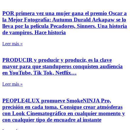
POR primera vez una mujer gana el premio Oscar a
la Mejor Fotografía: Autumn Durald Arkapaw se lo
lleva por la película Pecadores, Sinners. Una historia
de vampiros. Hace historia
Leer más »
PRODUCIR y producir y producir, es la clave
mayor para que standuperos conquisten audiencia
en YouTube, Tik Tok, Netflix…
Leer más »
PEOPLE4LUX promueve SmokeNINJA Pro,
precisión en cada toma. Consigue crear atmósferas
con Look Cinematográfico en cualquier momento y
con cualquier tipo de encuadre al instante