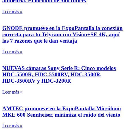
audiencia. El método de YouTubers
Leer más »
GNODE promueve en la ExpoPantalla la conexión
correcta para tu Telycam con Vision+SE 4K, aquí
las 7 razones que le dan ventaja
Leer más »
NUEVAS cámaras Sony Serie R: Cinco modelos
HDC‑5500R, HDC‑5500RV, HDC‑3500R,
HDC‑3500RV y HDC‑3200R
Leer más »
AMTEC promueve en la ExpoPantalla Micrófono
MKE 600 Sennheiser, minimiza el ruido del viento
Leer más »