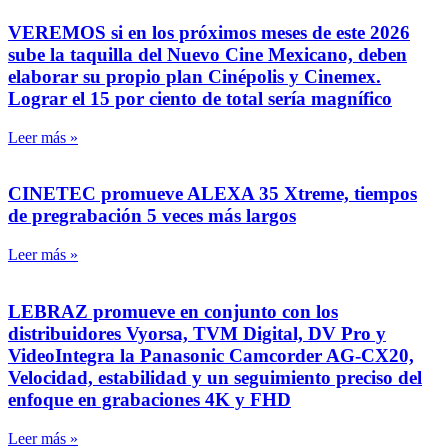
VEREMOS si en los próximos meses de este 2026
sube la taquilla del Nuevo Cine Mexicano, deben
elaborar su propio plan Cinépolis y Cinemex.
Lograr el 15 por ciento de total sería magnífico
Leer más »
CINETEC promueve ALEXA 35 Xtreme, tiempos
de pregrabación 5 veces más largos
Leer más »
LEBRAZ promueve en conjunto con los
distribuidores Vyorsa, TVM Digital, DV Pro y
VideoIntegra la Panasonic Camcorder AG-CX20,
Velocidad, estabilidad y un seguimiento preciso del
enfoque en grabaciones 4K y FHD
Leer más »