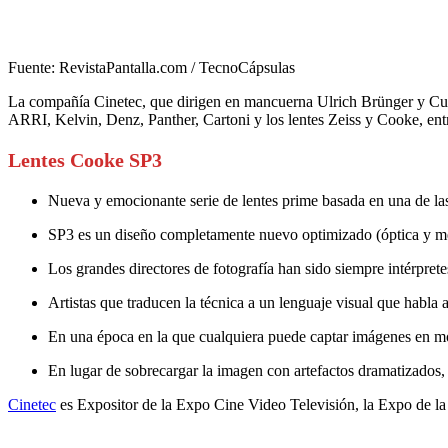
Fuente: RevistaPantalla.com / TecnoCápsulas
La compañía Cinetec, que dirigen en mancuerna Ulrich Brünger y Curd
ARRI, Kelvin, Denz, Panther, Cartoni y los lentes Zeiss y Cooke, ent
Lentes Cooke SP3
Nueva y emocionante serie de lentes prime basada en una de las 
SP3 es un diseño completamente nuevo optimizado (óptica y mecá
Los grandes directores de fotografía han sido siempre intérpretes
Artistas que traducen la técnica a un lenguaje visual que habla 
En una época en la que cualquiera puede captar imágenes en mo
En lugar de sobrecargar la imagen con artefactos dramatizados, S
Cinetec
es Expositor de la Expo Cine Video Televisión, la Expo de l