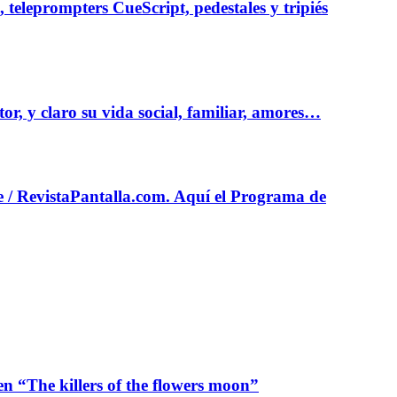
teleprompters CueScript, pedestales y tripiés
r, y claro su vida social, familiar, amores…
e / RevistaPantalla.com. Aquí el Programa de
n “The killers of the flowers moon”