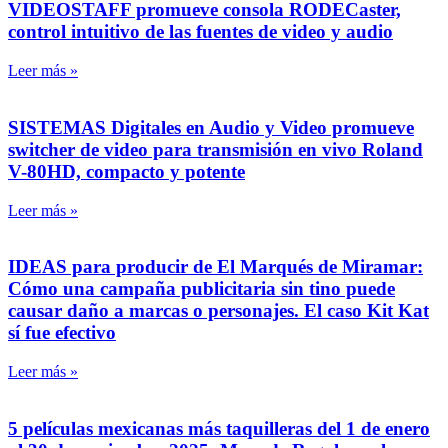
VIDEOSTAFF promueve consola RODECaster,
control intuitivo de las fuentes de video y audio
Leer más »
SISTEMAS Digitales en Audio y Video promueve
switcher de video para transmisión en vivo Roland
V-80HD, compacto y potente
Leer más »
IDEAS para producir de El Marqués de Miramar:
Cómo una campaña publicitaria sin tino puede
causar daño a marcas o personajes. El caso Kit Kat
sí fue efectivo
Leer más »
5 películas mexicanas más taquilleras del 1 de enero