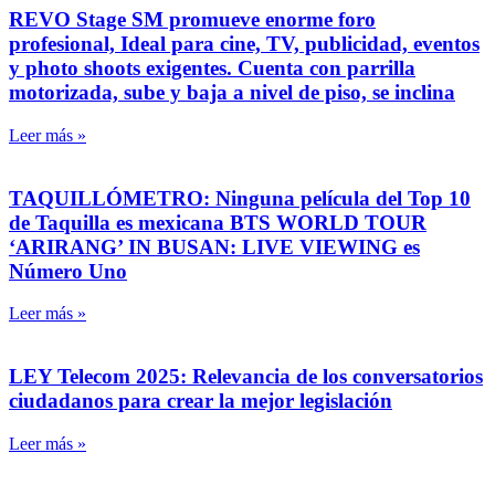
REVO Stage SM promueve enorme foro
profesional, Ideal para cine, TV, publicidad, eventos
y photo shoots exigentes. Cuenta con parrilla
motorizada, sube y baja a nivel de piso, se inclina
Leer más »
TAQUILLÓMETRO: Ninguna película del Top 10
de Taquilla es mexicana BTS WORLD TOUR
‘ARIRANG’ IN BUSAN: LIVE VIEWING es
Número Uno
Leer más »
LEY Telecom 2025: Relevancia de los conversatorios
ciudadanos para crear la mejor legislación
Leer más »