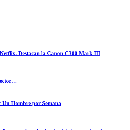
tflix. Destacan la Canon C300 Mark III
rector…
n y Un Hombre por Semana