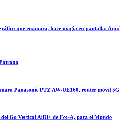
gráfico que enamora, hace magia en pantalla. Aquí
 Patrona
cámara Panasonic PTZ AW-UE160, router móvil 5G
del Go Vertical AiDi+ de For-A, para el Mundo