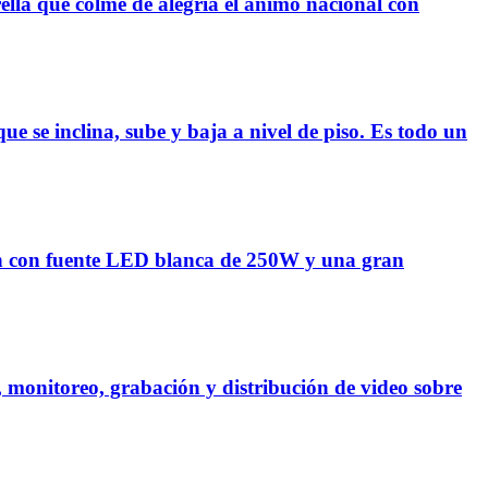
lla que colme de alegría el ánimo nacional con
se inclina, sube y baja a nivel de piso. Es todo un
 con fuente LED blanca de 250W y una gran
monitoreo, grabación y distribución de video sobre