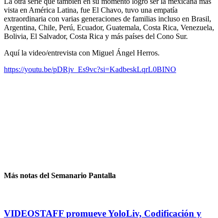
La otra serie que también en su momento logró ser la mexicana más
vista en América Latina, fue El Chavo, tuvo una empatía
extraordinaria con varias generaciones de familias incluso en Brasil,
Argentina, Chile, Perú, Ecuador, Guatemala, Costa Rica, Venezuela,
Bolivia, El Salvador, Costa Rica y más países del Cono Sur.
Aquí la video/entrevista con Miguel Ángel Herros.
https://youtu.be/pDRjv_Es9vc?si=KadbeskLqrL0BINO
Más notas del Semanario Pantalla
VIDEOSTAFF promueve YoloLiv, Codificación y