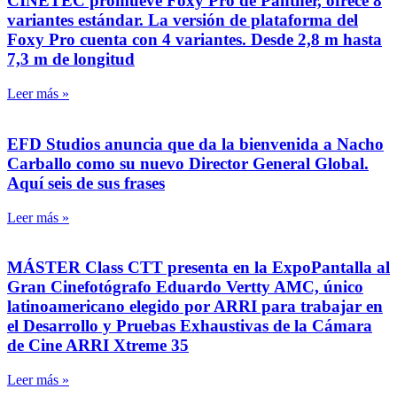
CINETEC promueve Foxy Pro de Panther, ofrece 8
variantes estándar. La versión de plataforma del
Foxy Pro cuenta con 4 variantes. Desde 2,8 m hasta
7,3 m de longitud
Leer más »
EFD Studios anuncia que da la bienvenida a Nacho
Carballo como su nuevo Director General Global.
Aquí seis de sus frases
Leer más »
MÁSTER Class CTT presenta en la ExpoPantalla al
Gran Cinefotógrafo Eduardo Vertty AMC, único
latinoamericano elegido por ARRI para trabajar en
el Desarrollo y Pruebas Exhaustivas de la Cámara
de Cine ARRI Xtreme 35
Leer más »