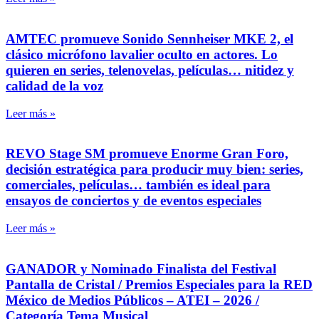
AMTEC promueve Sonido Sennheiser MKE 2, el
clásico micrófono lavalier oculto en actores. Lo
quieren en series, telenovelas, películas… nitidez y
calidad de la voz
Leer más »
REVO Stage SM promueve Enorme Gran Foro,
decisión estratégica para producir muy bien: series,
comerciales, películas… también es ideal para
ensayos de conciertos y de eventos especiales
Leer más »
GANADOR y Nominado Finalista del Festival
Pantalla de Cristal / Premios Especiales para la RED
México de Medios Públicos – ATEI – 2026 /
Categoría Tema Musical