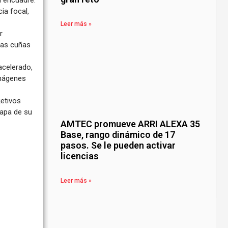
l encuadre.
ia focal,
Leer más »
r
las cuñas
acelerado,
imágenes
jetivos
tapa de su
AMTEC promueve ARRI ALEXA 35
Base, rango dinámico de 17
pasos. Se le pueden activar
licencias
Leer más »