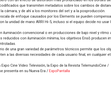
 pero con un efecto de distorsión más pronunciado en los bordes de
codificados que transmiten metadatos sobre los cambios de distanc
la cámara, y de ahí a los monitores del set y a la posproducción.
 escala de enfoque causados por los Elements se pueden compensa
 la unidad de mano ARRI Hi-5, incluso si el equipo decide no usar 
n iluminación convencional o en producciones de bajo nivel y ritmo 
os reducidos con iluminación mínima, los objetivos Ensō producen 
ntroladas.
brio de una gran variedad de parámetros técnicos permite que los ob
en a las diversas necesidades de cada usuario final, en cualquier e
a Expo Cine Video Televisión, la Expo de la Revista TelemundoCine /
se presenta en su Nueva Era /
ExpoPantalla