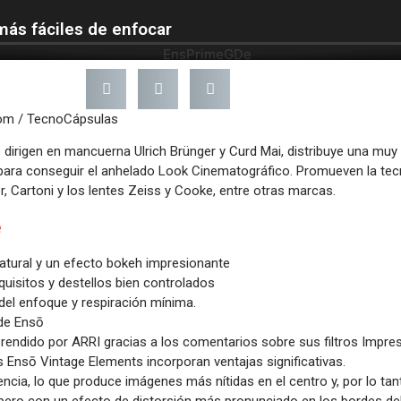
 más fáciles de enfocar
com / TecnoCápsulas
dirigen en mancuerna Ulrich Brünger y Curd Mai, distribuye una muy l
para conseguir el anhelado Look Cinematográfico. Promueven la tec
r, Cartoni y los lentes Zeiss y Cooke, entre otras marcas.
e
atural y un efecto bokeh impresionante
uisitos y destellos bien controlados
del enfoque y respiración mínima.
de Ensō
rendido por ARRI gracias a los comentarios sobre sus filtros Impre
os Ensō Vintage Elements incorporan ventajas significativas.
cia, lo que produce imágenes más nítidas en el centro y, por lo ta