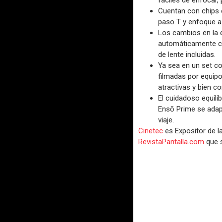
fáciles de enfocar,
Cuentan con chips 
paso T y enfoque a 
Los cambios en la
automáticamente con
de lente incluidas.
Ya sea en un set co
filmadas por equip
atractivas y bien co
El cuidadoso equili
Ensō Prime se adapt
viaje.
Cinetec
es Expositor de l
RevistaPantalla.com
que 