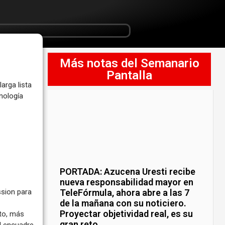
Más notas del Semanario
Pantalla
arga lista
nología
PORTADA: Azucena Uresti recibe
nueva responsabilidad mayor en
TeleFórmula, ahora abre a las 7
ssion para
de la mañana con su noticiero.
Proyectar objetividad real, es su
nto, más
gran reto