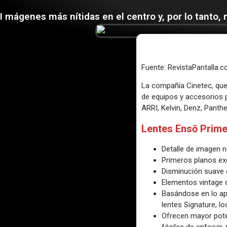
I mágenes más nítidas en el centro y, por lo tanto,
Fuente: RevistaPantalla.
La compañía Cinetec, que 
de equipos y accesorios 
ARRI, Kelvin, Denz, Panthe
Lentes Ensō Prim
Detalle de imagen n
Primeros planos exq
Disminución suave 
Elementos vintage 
Basándose en lo ap
lentes Signature, l
Ofrecen mayor poten