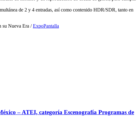
imultánea de 2 y 4 entradas, así como contenido HDR/SDR, tanto en
n su Nueva Era /
ExpoPantalla
México – ATEI, categoría Escenografía Programas de