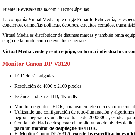
Fuente: RevistaPantalla.com / TecnoCápsulas
La compañía Virtual Media, que dirige Eduardo Echeverría, es especialis
conciertos, campañas políticas, deportes, circuitos cerrados, transmis
Virtual Media es distribuidor de distintas marcas y también renta 
cargo de la producción de eventos especiales.
Virtual Media vende y renta equipo, en forma individual o en co
Monitor Canon DP-V3120
LCD de 31 pulgadas
Resolución de 4096 x 2160 pixeles
Estándar industrial HD, 4K u 8K
Monitor de grado 1 HDR, para uso en referencia y corrección d
Utilizando una configuración de retro-iluminación y algoritm
negros mejorada y un alto contraste de 2000000:1, es ideal para 
Con la habilidad de desplegar el amplio rango de niveles de ilu
para un monitor de despliegue 4K/HDR
.
El Monitor Canon DP-V3120
excede las especificaciones ofi