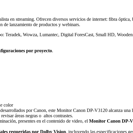
ta en streaming. Ofrecen diversos servicios de internet: fibra óptica, bo
ión de lanzamiento de productos y webinars.
equipo: Teradek, Wowza, Lumantec, Digital ForesCast, Small HD, Woode
nfiguraciones por proyecto
.
e color
os desarrollados por Canon, este Monitor Canon DP-V3120 alcanza una 
revisar áreas negras o altos contrastes.
minación, presentes en el contenido de video, el
Monitor Canon DP-V31
ciales requeridas por Dolby Vision
, incluyendo las especificaciones ge