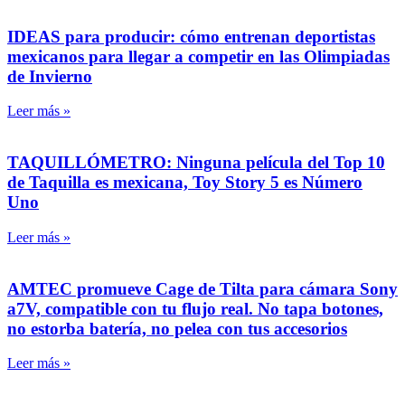
IDEAS para producir: cómo entrenan deportistas
mexicanos para llegar a competir en las Olimpiadas
de Invierno
Leer más »
TAQUILLÓMETRO: Ninguna película del Top 10
de Taquilla es mexicana, Toy Story 5 es Número
Uno
Leer más »
AMTEC promueve Cage de Tilta para cámara Sony
a7V, compatible con tu flujo real. No tapa botones,
no estorba batería, no pelea con tus accesorios
Leer más »