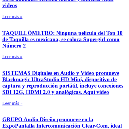
videos
Leer más »
TAQUILLÓMETRO: Ninguna película del Top 10
de Taquilla es mexicana, se coloca Supergirl como
Número 2
Leer más »
SISTEMAS Digitales en Audio y Video promueve
Blackmagic UltraStudio HD Mini, dispositivo de
captura y reproducción portátil, incluye conexiones
SDI 12G, HDMI 2.0 y analógicas. Aquí video
Leer más »
GRUPO Audio Diseño promueve en la
ExpoPantalla Intercomunicación Clear-Com, ideal