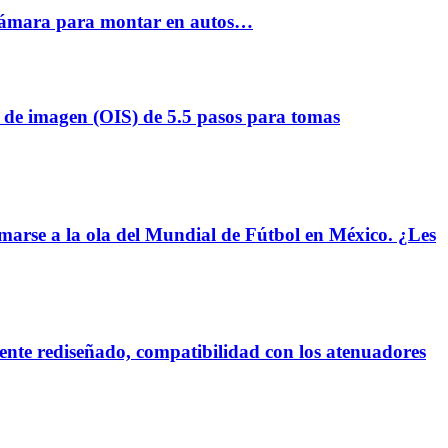
e cámara para montar en autos…
e imagen (OIS) de 5.5 pasos para tomas
umarse a la ola del Mundial de Fútbol en México. ¿Les
nte rediseñado, compatibilidad con los atenuadores