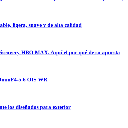
e, ligera, suave y de alta calidad
scovery HBO MAX. Aquí el por qué de su apuesta
00mmF4‑5.6 OIS WR
e los diseñados para exterior