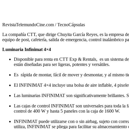
RevistaTelemundoCine.com / TecnoCápsulas
La compañía CTT, que dirige Chuyita García Reyes, es la empresa de 
equipo de post, cafetería, salida de emergencia, control inalámbrico p
Luminaria Infinimat 4×4
Disponible para renta en CTT Exp & Rentals, es un sistema de i
están diseñadas para ser ligeras, potentes y versátiles.
Es rápida de montar, fácil de mover y desmontar, y al mismo 
El INFINIMAT 4×4 incluye una bolsa de aire inflable, 4 pixeles
Las luminarias INFINIMAT son significativamente brillantes. S
Las cajas de control INFINIMAT son universales para toda la fam
control de 400 W y hasta 5 paneles con la caja de 1600 W.
INFINIMAT puede utilizarse con o sin airbag, sujeto con correa
utiliza, INFINIMAT se pliega para facilitar su almacenamiento o