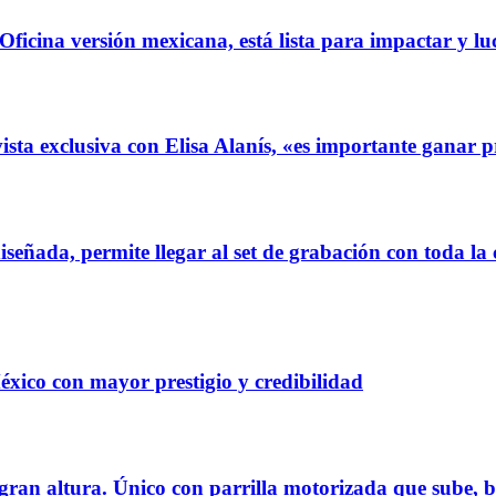
icina versión mexicana, está lista para impactar y 
exclusiva con Elisa Alanís, «es importante ganar prim
da, permite llegar al set de grabación con toda la co
xico con mayor prestigio y credibilidad
n altura. Único con parrilla motorizada que sube, baj