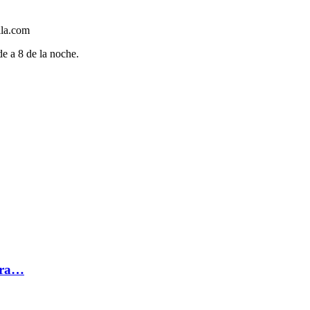
lla.com
e a 8 de la noche.
tra…