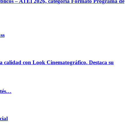
úblicos – ATEI 2026, categoría Formato Programa de
ss
a calidad con Look Cinematográfico. Destaca su
ltés…
cial