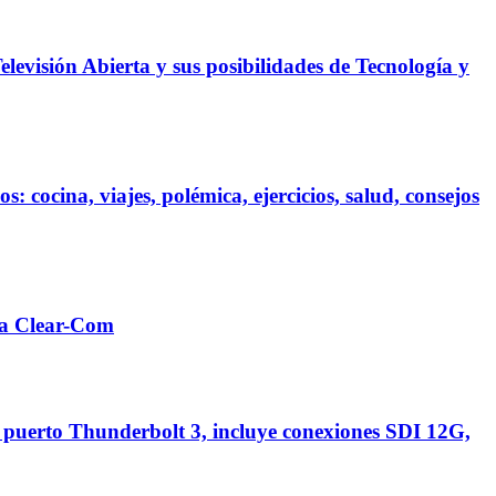
visión Abierta y sus posibilidades de Tecnología y
ocina, viajes, polémica, ejercicios, salud, consejos
ca Clear-Com
 puerto Thunderbolt 3, incluye conexiones SDI 12G,