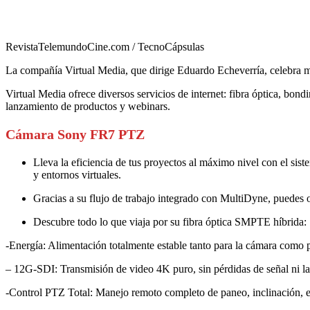
RevistaTelemundoCine.com / TecnoCápsulas
La compañía Virtual Media, que dirige Eduardo Echeverría, celebra má
Virtual Media ofrece diversos servicios de internet: fibra óptica, bondi
lanzamiento de productos y webinars.
Cámara Sony FR7 PTZ
Lleva la eficiencia de tus proyectos al máximo nivel con el s
y entornos virtuales.
Gracias a su flujo de trabajo integrado con MultiDyne, puedes o
Descubre todo lo que viaja por su fibra óptica SMPTE híbrida:
-Energía: Alimentación totalmente estable tanto para la cámara como p
– 12G-SDI: Transmisión de video 4K puro, sin pérdidas de señal ni late
-Control PTZ Total: Manejo remoto completo de paneo, inclinación, e