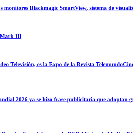
 monitores Blackmagic SmartView, sistema de visualiz
Mark III
o Televisión, es la Expo de la Revista TelemundoCine 
al 2026 ya se hizo frase publicitaria que adoptan gr