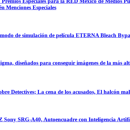
/ Premios Especiales para la RED México de Medios P
én Menciones Especiales
modo de simulación de película ETERNA Bleach Bypa
ma, diseñados para conseguir imágenes de la más alt
re Detectives; La cena de los acusados, El halcón ma
Sony SRG-A40, Autoencuadre con Inteligencia Artifi