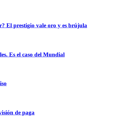
? El prestigio vale oro y es brújula
les. Es el caso del Mundial
iso
visión de paga