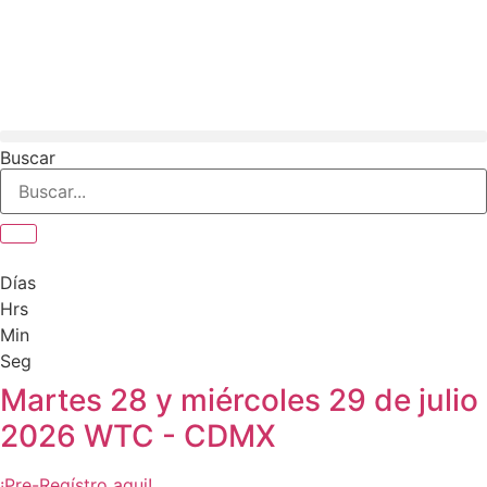
Ir
al
contenido
Buscar
Días
Hrs
Min
Seg
Martes 28 y miércoles 29 de julio
2026 WTC - CDMX
¡Pre-Regístro aqui!