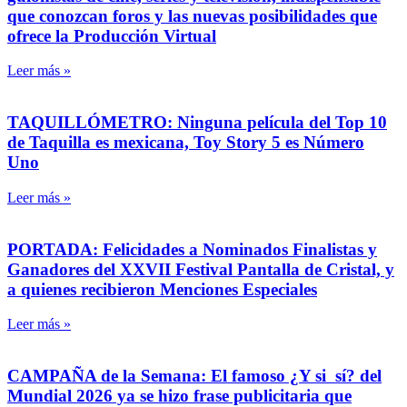
que conozcan foros y las nuevas posibilidades que
ofrece la Producción Virtual
Leer más »
TAQUILLÓMETRO: Ninguna película del Top 10
de Taquilla es mexicana, Toy Story 5 es Número
Uno
Leer más »
PORTADA: Felicidades a Nominados Finalistas y
Ganadores del XXVII Festival Pantalla de Cristal, y
a quienes recibieron Menciones Especiales
Leer más »
CAMPAÑA de la Semana: El famoso ¿Y si sí? del
Mundial 2026 ya se hizo frase publicitaria que