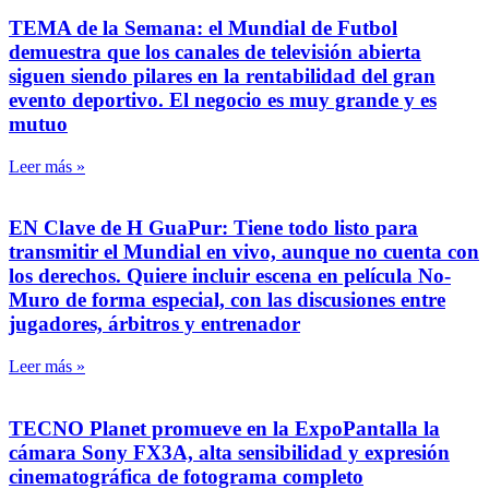
TEMA de la Semana: el Mundial de Futbol
demuestra que los canales de televisión abierta
siguen siendo pilares en la rentabilidad del gran
evento deportivo. El negocio es muy grande y es
mutuo
Leer más »
EN Clave de H GuaPur: Tiene todo listo para
transmitir el Mundial en vivo, aunque no cuenta con
los derechos. Quiere incluir escena en película No-
Muro de forma especial, con las discusiones entre
jugadores, árbitros y entrenador
Leer más »
TECNO Planet promueve en la ExpoPantalla la
cámara Sony FX3A, alta sensibilidad y expresión
cinematográfica de fotograma completo