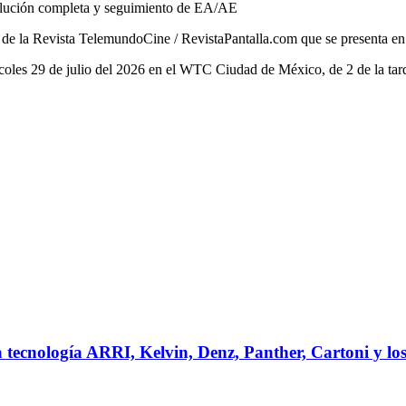
solución completa y seguimiento de EA/AE
 de la Revista TelemundoCine / RevistaPantalla.com que se presenta e
oles 29 de julio del 2026 en el WTC Ciudad de México, de 2 de la tard
ecnología ARRI, Kelvin, Denz, Panther, Cartoni y los l