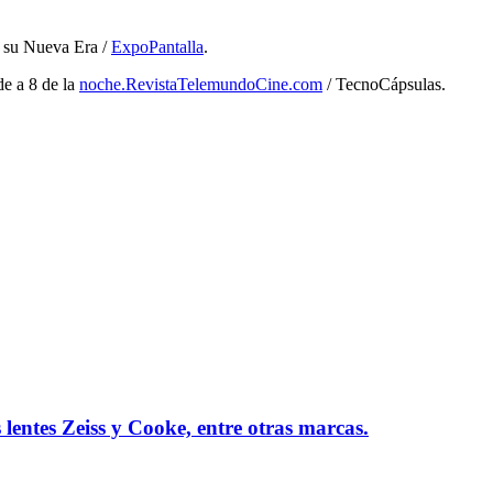
n su Nueva Era /
ExpoPantalla
.
e a 8 de la
noche.RevistaTelemundoCine.com
/ TecnoCápsulas.
entes Zeiss y Cooke, entre otras marcas.