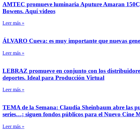
AMTEC promueve luminaria Aputure Amaran 150C, pot
Bowens. Aquí videos
Leer más »
ÁLVARO Cueva: es muy importante que nuevas generaci
Leer más »
LEBRAZ promueve en conjunto con los distribuidore
deportes. Ideal para Producción Virtual
Leer más »
TEMA de la Semana: Claudia Sheinbaum abre las puert
series…; siguen fondos públicos para el Nuevo Cine
Leer más »