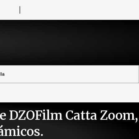
la
te DZOFilm Catta Zoom,
námicos.