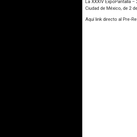
La XXXIV ExpoPantalla – 2
Ciudad de México, de 2 de 
Aquí link directo al Pre-R