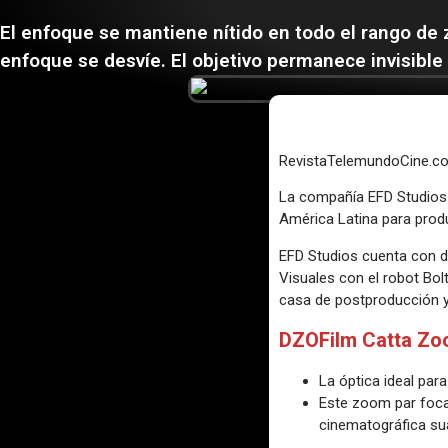
El enfoque se mantiene nítido en todo el rango de 
enfoque se desvíe. El objetivo permanece invisible 
RevistaTelemundoCine.c
La compañía EFD Studios q
América Latina para produc
EFD Studios cuenta con d
Visuales con el robot Bol
casa de postproducción y
DZOFilm Catta Z
La óptica ideal par
Este zoom par focal
cinematográfica sua