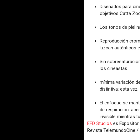
Diseñados para cine
objetivos Catta Zo
Los tonos de piel na
Reproducción cromá
luzcan auténticos e
Sin sobresaturación
los cineastas.
mínima variación de
distintiva; esta ve
El enfoque se manti
de respiración: ace
invisible mientras t
EFD Studios
es Expositor 
Revista TelemundoCine / 