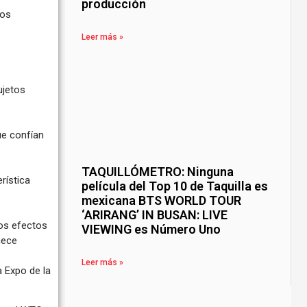
producción
los
Leer más »
ujetos
ue confían
TAQUILLÓMETRO: Ninguna
rística
película del Top 10 de Taquilla es
mexicana BTS WORLD TOUR
‘ARIRANG’ IN BUSAN: LIVE
los efectos
VIEWING es Número Uno
nece
Leer más »
a Expo de la