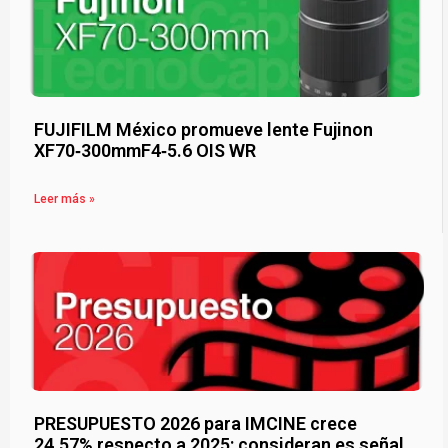
FUJIFILM México promueve lente Fujinon
XF70‑300mmF4‑5.6 OIS WR
Leer más »
PRESUPUESTO 2026 para IMCINE crece
24.57% respecto a 2025: consideran es señal