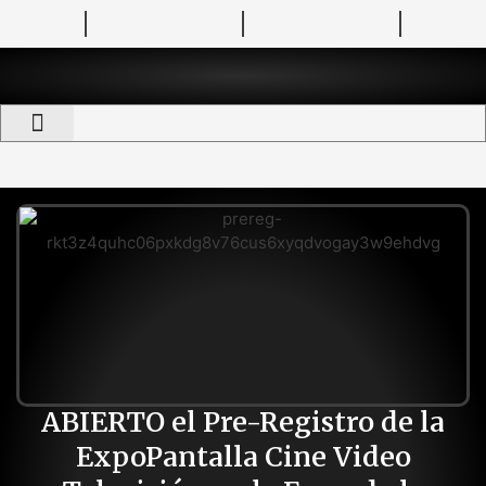
Revista TelemundoCine
Semanario Pantalla
Festival Pantalla de Cristal
Directorio Pantalla
ABIERTO el Pre-Registro de la
ExpoPantalla Cine Video