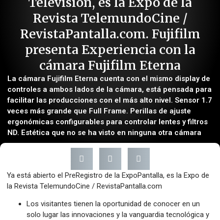
Televisión, es la Expo de la
Revista TelemundoCine /
RevistaPantalla.com. Fujifilm
presenta Experiencia con la
cámara Fujifilm Eterna
La cámara Fujifilm Eterna cuenta con el mismo display de
controles a ambos lados de la cámara, está pensada para
facilitar las producciones con el más alto nivel. Sensor 1.7
veces más grande que Full Frame. Perillas de ajuste
ergonómicas configurables para controlar lentes y filtros
ND. Estética que no se ha visto en ninguna otra cámara
Ya está abierto el PreRegistro de la ExpoPantalla, es la Expo de
la Revista TelemundoCine / RevistaPantalla.com
Los visitantes tienen la oportunidad de conocer en un
solo lugar las innovaciones y la vanguardia tecnológica y