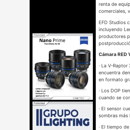
renta de equip
comerciales, 
EFD Studios c
incluyendo Len
productores p
postproducció
Cámara RED 
· La V-Raptor
encuentra den
en formato gr
· Los DOP tien
cuando se com
· El sensor cu
sombras más l
· El tiempo d