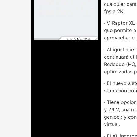
cualquier cám
fps a 2K.
· V-Raptor XL
que permite a 
aprovechar el 
· Al igual que
continuará ut
Redcode (HQ, 
optimizadas p
· El nuevo sis
stops con con
· Tiene opcio
y 26 V, una m
genlock y con
virtual.
· El XL incorp