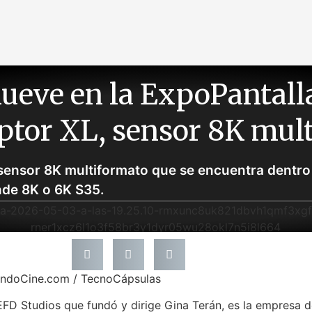
eve en la ExpoPantalla 
tor XL, sensor 8K mul
sensor 8K multiformato que se encuentra dentr
nde 8K o 6K S35.
undoCine.com / TecnoCápsulas
FD Studios que fundó y dirige Gina Terán, es la empresa 