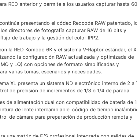
ara RED anterior y permite a los usuarios capturar hasta 6
 continúa presentando el códec Redcode RAW patentado, l
los directores de fotografía capturar RAW de 16 bits y
flujo de trabajo y la gestión del color IPP2.
 con la RED Komodo 6K y el sistema V-Raptor estándar, el X
ilizando la configuración RAW actualizada y optimizada de
MQ y LQ) con opciones de formato simplificadas y
ara varias tomas, escenarios y necesidades.
tema XL presenta un sistema ND electrónico interno de 2 a 
trol de precisión de incrementos de 1/3 o 1/4 de parada.
nes de alimentación dual con compatibilidad de batería de 
ontura de lente intercambiable, código de tiempo inalámbri
trol de cámara para preparación de producción remota y
ora una matriz de E/S profesional integrada con salidas de