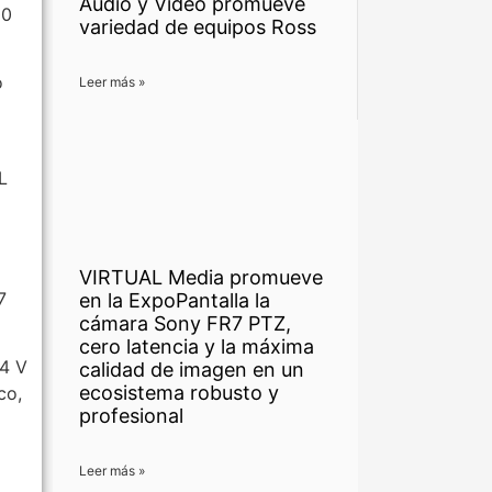
Audio y Video promueve
00
variedad de equipos Ross
o
Leer más »
L
VIRTUAL Media promueve
7
en la ExpoPantalla la
cámara Sony FR7 PTZ,
cero latencia y la máxima
14 V
calidad de imagen en un
ecosistema robusto y
co,
profesional
Leer más »