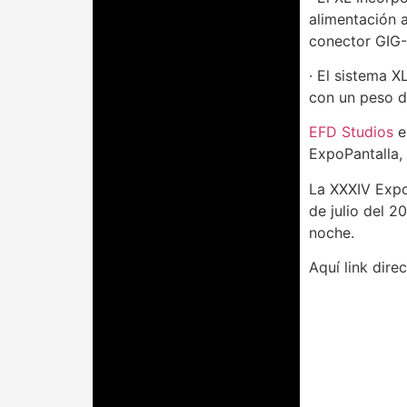
alimentación a
conector GIG-
· El sistema X
con un peso d
EFD Studios
e
ExpoPantalla,
La XXXIV Expo
de julio del 2
noche.
Aquí link dire