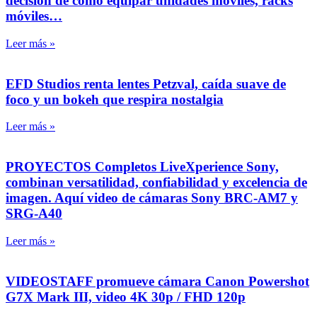
decisión de cómo equipar unidades móviles, racks
móviles…
Leer más »
EFD Studios renta lentes Petzval, caída suave de
foco y un bokeh que respira nostalgia
Leer más »
PROYECTOS Completos LiveXperience Sony,
combinan versatilidad, confiabilidad y excelencia de
imagen. Aquí video de cámaras Sony BRC-AM7 y
SRG-A40
Leer más »
VIDEOSTAFF promueve cámara Canon Powershot
G7X Mark III, video 4K 30p / FHD 120p