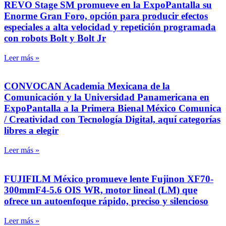
REVO Stage SM promueve en la ExpoPantalla su
Enorme Gran Foro, opción para producir efectos
especiales a alta velocidad y repetición programada
con robots Bolt y Bolt Jr
Leer más »
CONVOCAN Academia Mexicana de la
Comunicación y la Universidad Panamericana en
ExpoPantalla a la Primera Bienal México Comunica
/ Creatividad con Tecnología Digital, aquí categorías
libres a elegir
Leer más »
FUJIFILM México promueve lente Fujinon XF70-
300mmF4-5.6 OIS WR, motor lineal (LM) que
ofrece un autoenfoque rápido, preciso y silencioso
Leer más »