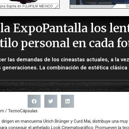
a ExpoPantalla los len
stilo personal en cada 
cer las demandas de los cineastas actuales, a la v
s generaciones. La combinación de estética clásic
om / TecnoCápsulas
dirigen en mancuerna Ulrich Brünger y Curd Mai, distribuye una muy l
para conseguir el anhelado Look Cinematográfico. Promueven la tec