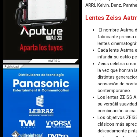
ARRI, Kelvin, Denz, Panthe
Lentes Zeiss Aat
El nombre Aatma der
fabricante precisa 
lentes cinematográ
Cada lente Aatma es
infundir su estilo 
Zeiss celebra crear
la vez que honran 
distintas generacio
sensación de nostal
contemporáneo.
Los lentes ZEISS Aa
su versátil suavida
combinación única d
Los objetivos ZEISS
clásicos más apreci
delicadamente pinta