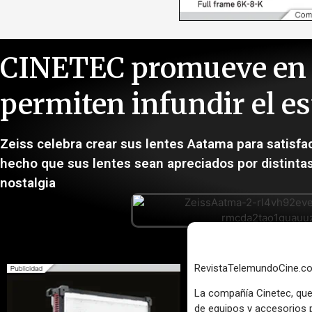
CINETEC promueve en l
permiten infundir el e
Zeiss celebra crear sus lentes Aatama para satisfa
hecho que sus lentes sean apreciados por distinta
nostalgia
RevistaTelemundoCine.c
La compañía Cinetec, que 
de equipos y accesorios 