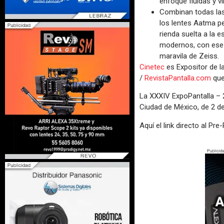
enfoque fluidas y vi
Combinan todas las 
los lentes Aatma pe
rienda suelta a la 
modernos, con ese s
maravila de Zeiss.
Cinetec
es Expositor de l
/
RevistaPantalla.com
que
La XXXIV ExpoPantalla – 2
Ciudad de México, de 2 de 
Aquí el link directo al Pre