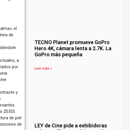
alma», el
línea de
TECNO Planet promueve GoPro
itiéndole
Hero 4K, cámara lenta a 2.7K. La
GoPro más pequeña
ctuales, a
ciados por
Leer más »
 una
cine
ntraste y
a
evantes.
os ZEISS
ura de piel
nsiciones de
LEY de Cine pide a exhibidoras