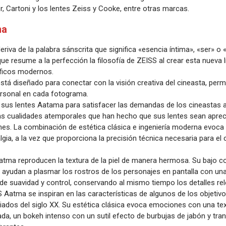
r, Cartoni y los lentes Zeiss y Cooke, entre otras marcas.
ma
iva de la palabra sánscrita que significa «esencia íntima», «ser» o «
que resume a la perfección la filosofía de ZEISS al crear esta nueva 
ficos modernos.
tá diseñado para conectar con la visión creativa del cineasta, perm
personal en cada fotograma.
 sus lentes Aatama para satisfacer las demandas de los cineastas a
las cualidades atemporales que han hecho que sus lentes sean apre
nes. La combinación de estética clásica e ingeniería moderna evoca
gia, a la vez que proporciona la precisión técnica necesaria para el 
tma reproducen la textura de la piel de manera hermosa. Su bajo co
d ayudan a plasmar los rostros de los personajes en pantalla con un
e suavidad y control, conservando al mismo tiempo los detalles rel
 Aatma se inspiran en las características de algunos de los objetiv
ados del siglo XX. Su estética clásica evoca emociones con una text
da, un bokeh intenso con un sutil efecto de burbujas de jabón y tra