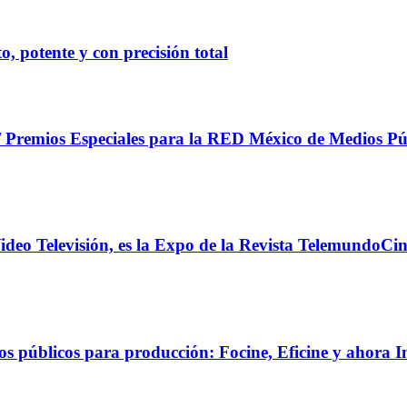
 potente y con precisión total
/ Premios Especiales para la RED México de Medios P
eo Televisión, es la Expo de la Revista TelemundoCin
públicos para producción: Focine, Eficine y ahora Inc