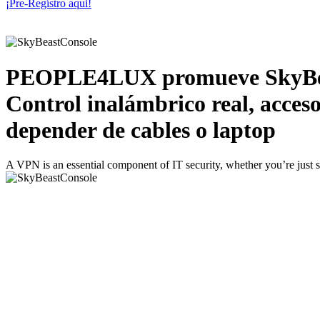
¡Pre-Regístro aqui!
PEOPLE4LUX promueve SkyBeast 
Control inalámbrico real, acceso 
depender de cables o laptop
A VPN is an essential component of IT security, whether you’re just s