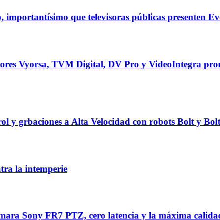
mportantísimo que televisoras públicas presenten Eve
ores Vyorsa, TVM Digital, DV Pro y VideoIntegra pro
 y grbaciones a Alta Velocidad con robots Bolt y Bo
ra la intemperie
ra Sony FR7 PTZ, cero latencia y la máxima calidad 