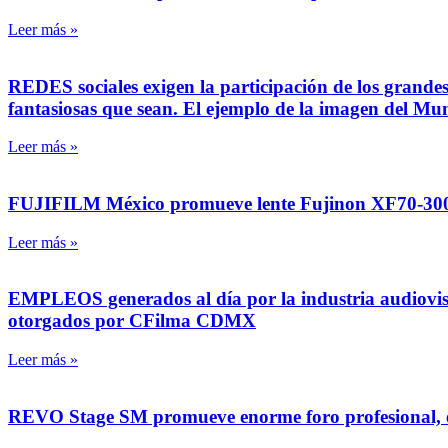
Leer más »
REDES sociales exigen la participación de los grandes
fantasiosas que sean. El ejemplo de la imagen del Mu
Leer más »
FUJIFILM México promueve lente Fujinon XF70-300mm
Leer más »
EMPLEOS generados al día por la industria audiovis
otorgados por CFilma CDMX
Leer más »
REVO Stage SM promueve enorme foro profesional, el 