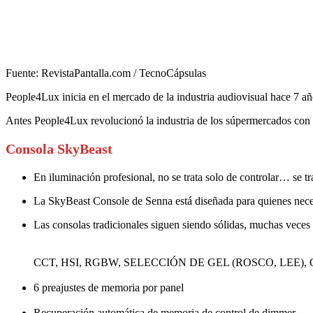
Fuente: RevistaPantalla.com / TecnoCápsulas
People4Lux inicia en el mercado de la industria audiovisual hace 7 añ
Antes People4Lux revolucionó la industria de los súpermercados con l
Consola SkyBeast
En iluminación profesional, no se trata solo de controlar… se tr
La SkyBeast Console de Senna está diseñada para quienes necesit
Las consolas tradicionales siguen siendo sólidas, muchas veces
CCT, HSI, RGBW, SELECCIÓN DE GEL (ROSCO, LEE), C
6 preajustes de memoria por panel
Recuperación automática de memoria de control de dimmer