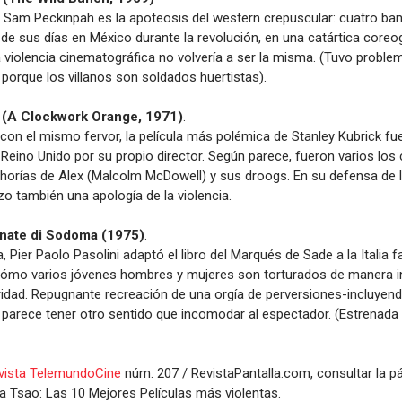
 Sam Peckinpah es la apoteosis del western crepuscular: cuatro ba
n de sus días en México durante la revolución, en una catártica coreo
 violencia cinematográfica no volvería a ser la misma. (Tuvo proble
porque los villanos son soldados huertistas).
 (A Clockwork Orange, 1971)
.
con el mismo fervor, la película más polémica de Stanley Kubrick fue
l Reino Unido por su propio director. Según parece, fueron varios los
chorías de Alex (Malcolm McDowell) y sus droogs. En su defensa de la
zo también una apología de la violencia.
ornate di Sodoma (1975)
.
a, Pier Paolo Pasolini adaptó el libro del Marqués de Sade a la Italia 
r cómo varios jóvenes hombres y mujeres son torturados de manera 
ridad. Repugnante recreación de una orgía de perversiones-incluyend
parece tener otro sentido que incomodar al espectador. (Estrenada 
vista TelemundoCine
núm. 207 / RevistaPantalla.com, consultar la p
a Tsao: Las 10 Mejores Películas más violentas.