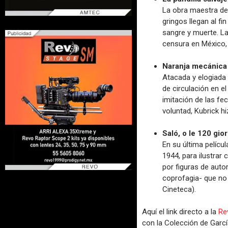
La obra maestra de
gringos llegan al fi
sangre y muerte. La
censura en México, 
Naranja mecánica
Atacada y elogiada 
de circulación en e
imitación de las fe
voluntad, Kubrick hi
Saló, o le 120 gi
En su última películ
1944, para ilustra
por figuras de auto
coprofagia- que no 
Cineteca).
Aquí el link directo a la
Re
con la Colección de Garcí