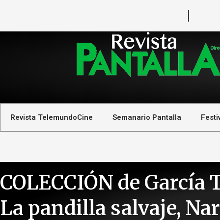
Revista TelemundoCine
Semanario Pantalla
Festi
COLECCIÓN de García Ts
La pandilla salvaje, N