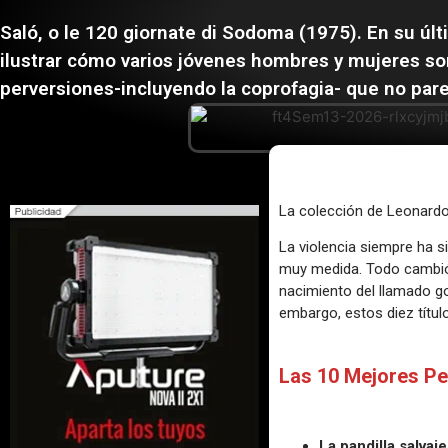
Saló, o le 120 giornate di Sodoma (1975). En su últi
ilustrar cómo varios jóvenes hombres y mujeres so
perversiones-incluyendo la coprofagia- que no pare
La colección de Leonard
La violencia siempre ha s
muy medida. Todo cambió a
nacimiento del llamado go
embargo, estos diez títul
Las 10 Mejores Pe
La pandilla salvaj