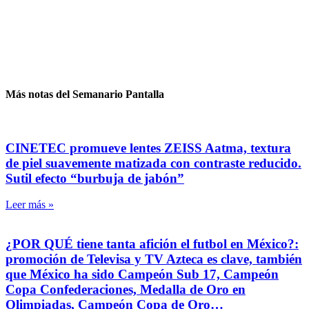
Más notas del Semanario Pantalla
CINETEC promueve lentes ZEISS Aatma, textura
de piel suavemente matizada con contraste reducido.
Sutil efecto “burbuja de jabón”
Leer más »
¿POR QUÉ tiene tanta afición el futbol en México?:
promoción de Televisa y TV Azteca es clave, también
que México ha sido Campeón Sub 17, Campeón
Copa Confederaciones, Medalla de Oro en
Olimpiadas, Campeón Copa de Oro…