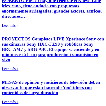
ROBERTO Fiesco: hay que celebrar el Nuevo Cine
Mexicano, tiene audacia con propuestas
enormemente arriesgadas; grandes actores, actrices,
directores…
Leer más »
PROYECTOS Completos LIVE Xperience Sony con
sus cámaras Sony HXC-FZ90 y robóticas Sony
BRC-AM7 y SRG-A40. El equipo se enciende y en
minutos está listo para producción-transmisión en
vivo
Leer más »
MESAS de opinión y noticieros de televisión deben
observar lo que están haciendo YouTubers con
contenidos de larga duración
Leer más »